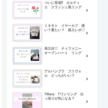
ついに登場⁉ カルティ
エ クラッシュ風リング
ミキモト イヤーカフ 痛
い？重たい？ 購入レポ♡
再注目♡ ティファニー
オープンハート リング
アルハンブラ フリヴォ
ル どっちがいい？
Tiffany Tワンリング 出
っ張りが気になる？