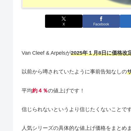
X
Facebook
Van Cleef & Arpelsが
2025年１月8日に価格改
以前から噂されていたように事前告知なしの
平均
約４％
の値上げです！
信じられないというより信じたくないことで
人気シリーズの具体的な値上げ価格をまとめ