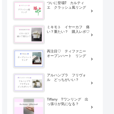
ついに登場⁉ カルティ
エ クラッシュ風リング
ミキモト イヤーカフ 痛
い？重たい？ 購入レポ♡
再注目♡ ティファニー
オープンハート リング
アルハンブラ フリヴォ
ル どっちがいい？
Tiffany Tワンリング 出
っ張りが気になる？